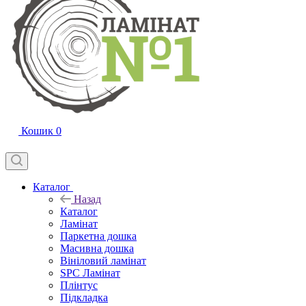
Кошик
0
Каталог
Назад
Каталог
Ламінат
Паркетна дошка
Масивна дошка
Вініловий ламінат
SPC Ламінат
Плінтус
Підкладка