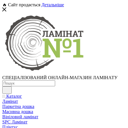
🔥 Сайт продається
Детальніше
СПЕЦІАЛІЗОВАНИЙ ОНЛАЙН-МАГАЗИН ЛАМІНАТУ
Каталог
Ламінат
Паркетна дошка
Масивна дошка
Вініловий ламінат
SPC Ламінат
Плінтус