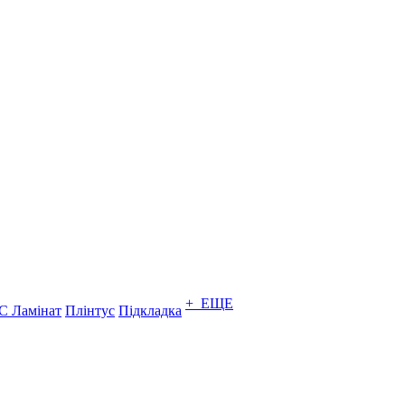
+ ЕЩЕ
C Ламінат
Плінтус
Підкладка