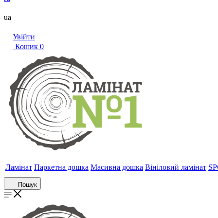
ua
Увійти
Кошик
0
Ламінат
Паркетна дошка
Масивна дошка
Вініловий ламінат
SP
Пошук