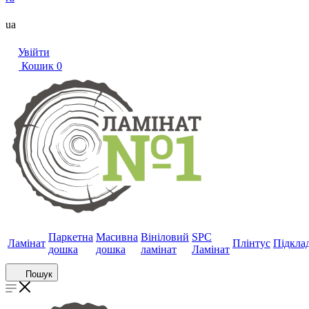
ua
Увійти
Кошик
0
Паркетна
Масивна
Вініловий
SPC
Ламінат
Плінтус
Підкла
дошка
дошка
ламінат
Ламінат
Пошук