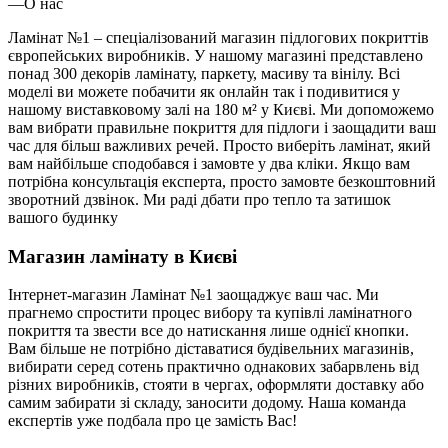
—
О нас
Ламінат №1 – спеціалізований магазин підлогових покриттів
європейських виробників. У нашому магазині представлено
понад 300 декорів ламінату, паркету, масиву та вінілу. Всі
моделі ви можете побачити як онлайн так і подивитися у
нашому виставковому залі на 180 м² у Києві. Ми допоможемо
вам вибрати правильне покриття для підлоги і заощадити ваш
час для більш важливих речей. Просто виберіть ламінат, який
вам найбільше сподобався і замовте у два кліки. Якщо вам
потрібна консультація експерта, просто замовте безкоштовний
зворотний дзвінок. Ми раді дбати про тепло та затишок
вашого будинку
Магазин ламінату в Києві
Інтернет-магазин Ламінат №1 заощаджує ваш час. Ми
прагнемо спростити процес вибору та купівлі ламінатного
покриття та звести все до натискання лише однієї кнопки.
Вам більше не потрібно діставатися будівельних магазинів,
вибирати серед сотень практично однакових забарвлень від
різних виробників, стояти в чергах, оформляти доставку або
самим забирати зі складу, заносити додому. Наша команда
експертів уже подбала про це замість Вас!