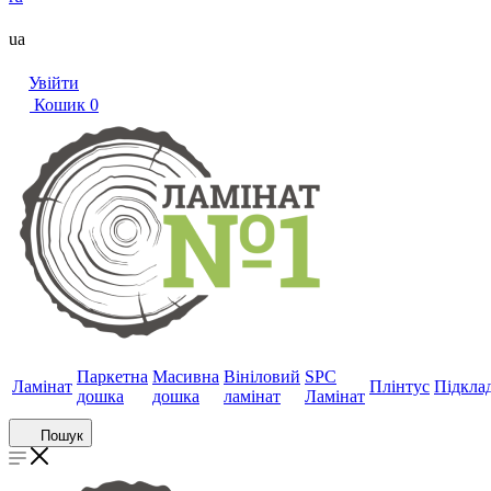
ua
Увійти
Кошик
0
Паркетна
Масивна
Вініловий
SPC
Ламінат
Плінтус
Підкла
дошка
дошка
ламінат
Ламінат
Пошук