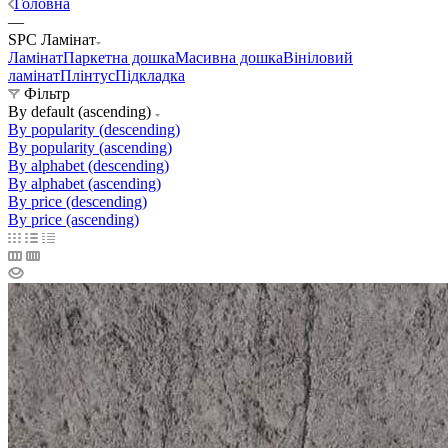
Головна
—
SPC Ламінат
Ламінат
Паркетна дошка
Масивна дошка
Вініловий
ламінат
Плінтус
Підкладка
Фільтр
By default (ascending)
By popularity (descending)
By popularity (ascending)
By alphabet (descending)
By alphabet (ascending)
By price (descending)
By price (ascending)