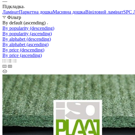
—
Підкладка
Ламінат
Паркетна дошка
Масивна дошка
Вініловий ламінат
SPC 
Фільтр
By default (ascending)
By popularity (descending)
By popularity (ascending)
By alphabet (descending)
By alphabet (ascending)
By price (descending)
By price (ascending)