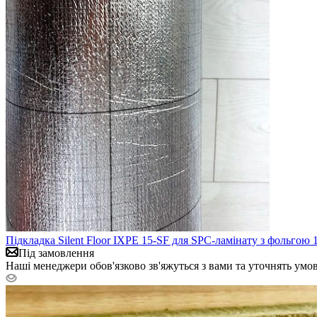
Підкладка Silent Floor IXPE 15-SF для SPC-ламінату з фольгою 
Під замовлення
Наші менеджери обов'язково зв'яжуться з вами та уточнять умо