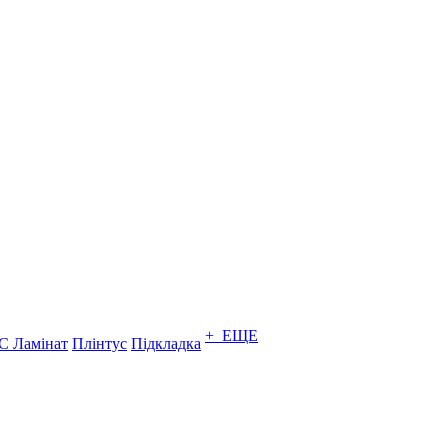
+ ЕЩЕ
C Ламінат
Плінтус
Підкладка