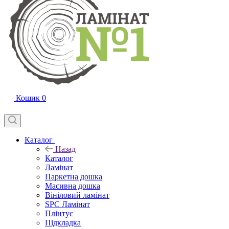
Кошик
0
Каталог
Назад
Каталог
Ламінат
Паркетна дошка
Масивна дошка
Вініловий ламінат
SPC Ламінат
Плінтус
Підкладка