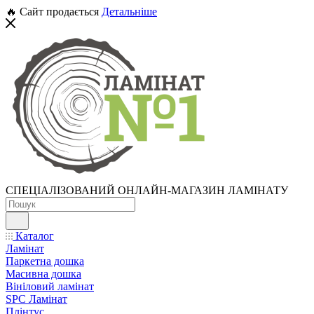
🔥 Сайт продається
Детальніше
СПЕЦІАЛІЗОВАНИЙ ОНЛАЙН-МАГАЗИН ЛАМІНАТУ
Каталог
Ламінат
Паркетна дошка
Масивна дошка
Вініловий ламінат
SPC Ламінат
Плінтус