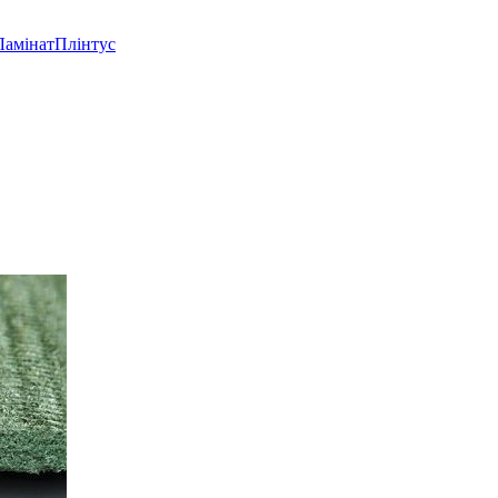
Ламінат
Плінтус