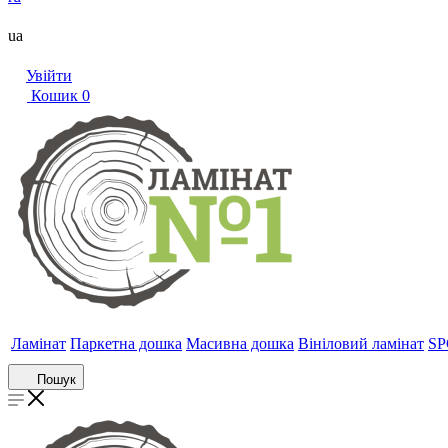
ua
Увійти
Кошик
0
Ламінат
Паркетна дошка
Масивна дошка
Вініловий ламінат
SP
Пошук