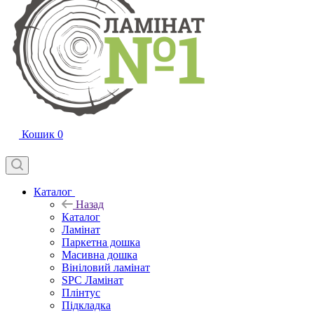
Кошик
0
Каталог
Назад
Каталог
Ламінат
Паркетна дошка
Масивна дошка
Вініловий ламінат
SPC Ламінат
Плінтус
Підкладка