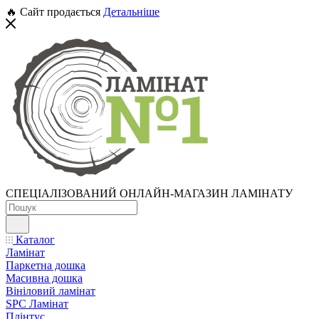
🔥 Сайт продається
Детальніше
СПЕЦІАЛІЗОВАНИЙ ОНЛАЙН-МАГАЗИН ЛАМІНАТУ
Каталог
Ламінат
Паркетна дошка
Масивна дошка
Вініловий ламінат
SPC Ламінат
Плінтус