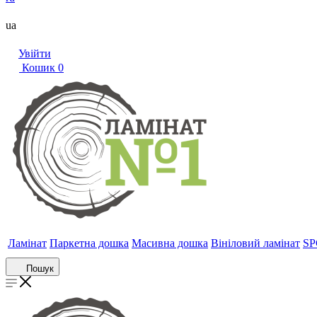
ua
Увійти
Кошик
0
Ламінат
Паркетна дошка
Масивна дошка
Вініловий ламінат
SP
Пошук