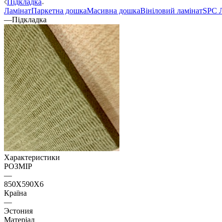
Підкладка
Ламінат
Паркетна дошка
Масивна дошка
Вініловий ламінат
SPC 
—
Підкладка
Характеристики
РОЗМІР
—
850Х590Х6
Країна
—
Эстония
Матеріал