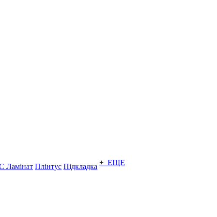
+ ЕЩЕ
C Ламінат
Плінтус
Підкладка