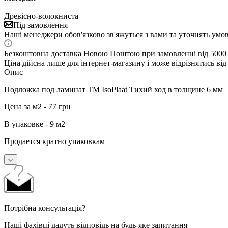
—
Древісно-волокниста
Під замовлення
Наші менеджери обов'язково зв'яжуться з вами та уточнять умо
Безкоштовна доставка Новою Поштою при замовленні від 5000
Ціна дійсна лише для інтернет-магазину і може відрізнятись від 
Опис
Подложка под ламинат TM IsoPlaat Тихий ход в толщине 6 мм
Цена за м2 - 77 грн
В упаковке - 9 м2
Продается кратно упаковкам
Потрібна консультація?
Наші фахівці дадуть відповідь на будь-яке запитання