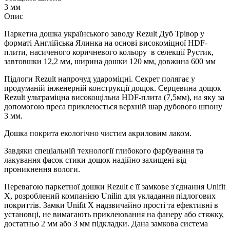
3 мм
Опис
Паркетна дошка українського заводу Rezult Дуб Трівор у
форматі Англійська Ялинка на основі високоміцної HDF-
плити, насиченого коричневого кольору в селекції Рустик,
завтовшки 12,2 мм, ширина дошки 120 мм, довжина 600 мм
Підлоги Rezult напрочуд удароміцні. Секрет полягає у
продуманій інженерній конструкції дощок. Серцевина дощок
Rezult ультраміцна високощільна HDF-плита (7,5мм), на яку за
допомогою преса приклеюється верхній шар дубового шпону
3 мм.
Дошка покрита екологічно чистим акриловим лаком.
Завдяки спеціальній технології глибокого фарбування та
лакування фасок стики дощок надійно захищені від
проникнення вологи.
Перевагою паркетної дошки Rezult є її замкове з'єднання Unifit
X, розроблений компанією Unilin для укладання підлогових
покриттів. Замки Unifit X надзвичайно прості та ефективні в
установці, не вимагають приклеювання на фанеру або стяжку,
достатньо 2 мм або 3 мм підкладки. Дана замкова система