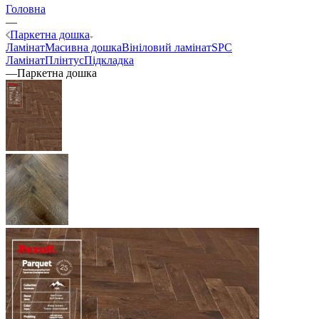
Головна
—
Паркетна дошка
Ламінат
Масивна дошка
Вініловий ламінат
SPC
Ламінат
Плінтус
Підкладка
—
Паркетна дошка