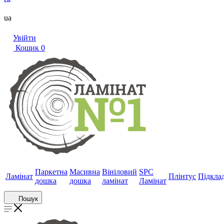
ua
Увійти
Кошик
0
Паркетна
Масивна
Вініловий
SPC
Ламінат
Плінтус
Підкла
дошка
дошка
ламінат
Ламінат
Пошук