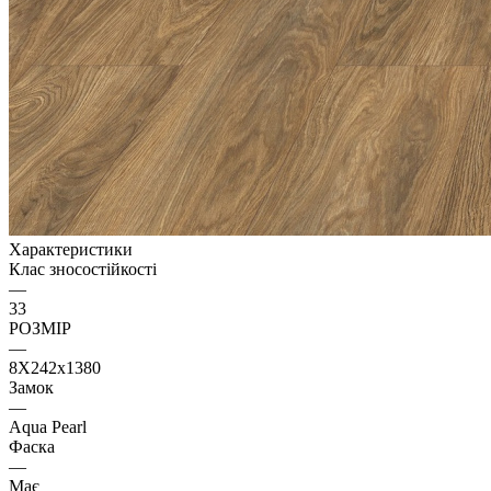
Характеристики
Клас зносостійкості
—
33
РОЗМІР
—
8X242x1380
Замок
—
Aqua Pearl
Фаска
—
Має