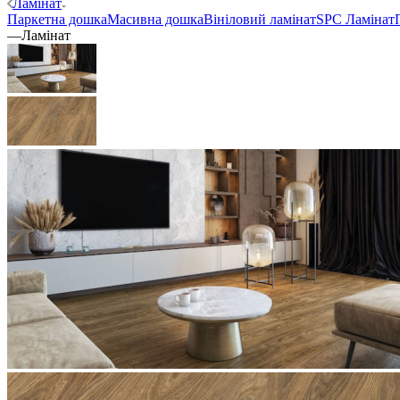
Ламінат
Паркетна дошка
Масивна дошка
Вініловий ламінат
SPC Ламінат
—
Ламінат