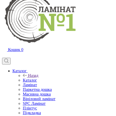
Кошик
0
Каталог
Назад
Каталог
Ламінат
Паркетна дошка
Масивна дошка
Вініловий ламінат
SPC Ламінат
Плінтус
Підкладка