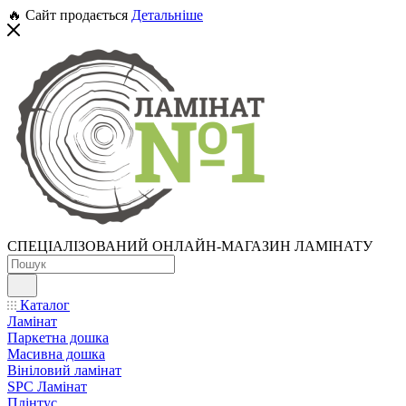
🔥 Сайт продається
Детальніше
СПЕЦІАЛІЗОВАНИЙ ОНЛАЙН-МАГАЗИН ЛАМІНАТУ
Каталог
Ламінат
Паркетна дошка
Масивна дошка
Вініловий ламінат
SPC Ламінат
Плінтус