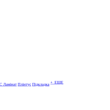
+ ЕЩЕ
C Ламінат
Плінтус
Підкладка