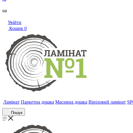
ua
Увійти
Кошик
0
Ламінат
Паркетна дошка
Масивна дошка
Вініловий ламінат
SP
Пошук