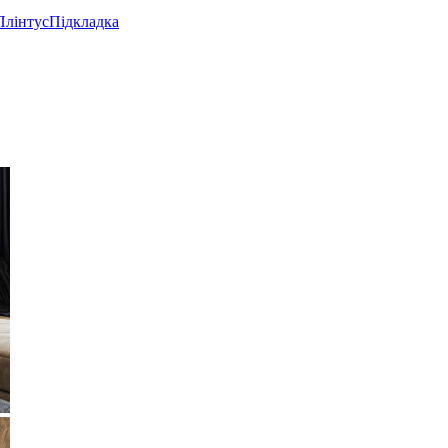
Плінтус
Підкладка