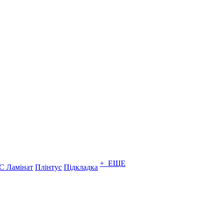
+ ЕЩЕ
C Ламінат
Плінтус
Підкладка