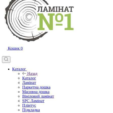
Кошик
0
Каталог
Назад
Каталог
Ламінат
Паркетна дошка
Масивна дошка
Вініловий ламінат
SPC Ламінат
Плінтус
Підкладка