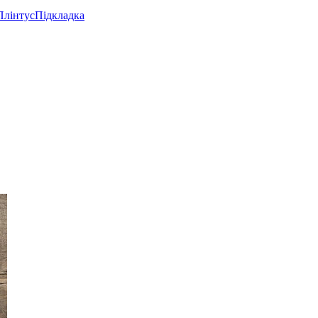
Плінтус
Підкладка