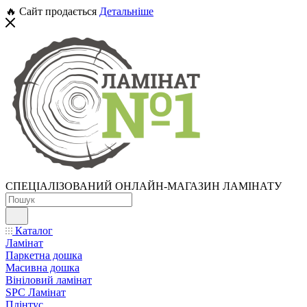
🔥 Сайт продається
Детальніше
СПЕЦІАЛІЗОВАНИЙ ОНЛАЙН-МАГАЗИН ЛАМІНАТУ
Каталог
Ламінат
Паркетна дошка
Масивна дошка
Вініловий ламінат
SPC Ламінат
Плінтус