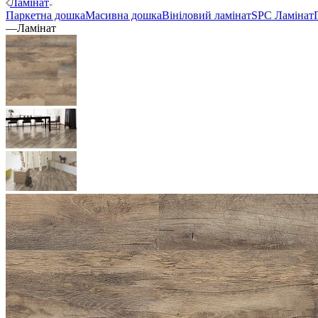
Ламінат
Паркетна дошка
Масивна дошка
Вініловий ламінат
SPC Ламінат
—
Ламінат