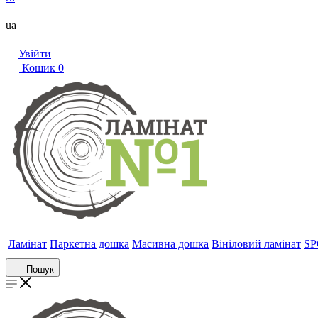
ua
Увійти
Кошик
0
Ламінат
Паркетна дошка
Масивна дошка
Вініловий ламінат
SP
Пошук