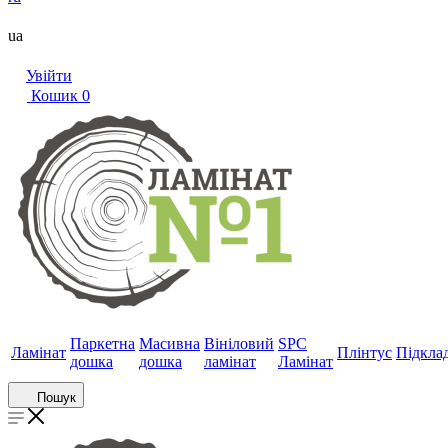
ua
Увійти
Кошик
0
Паркетна
Масивна
Вініловий
SPC
Ламінат
Плінтус
Підкла
дошка
дошка
ламінат
Ламінат
Пошук