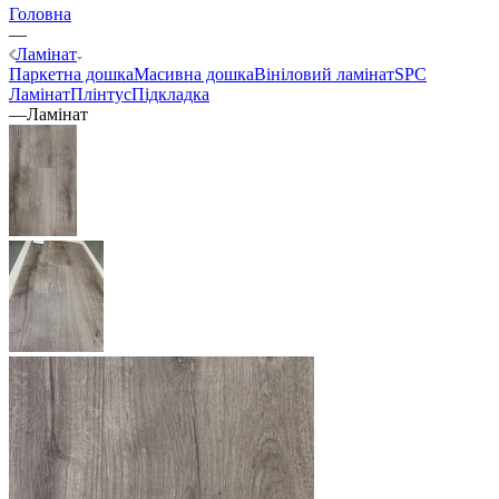
Головна
—
Ламінат
Паркетна дошка
Масивна дошка
Вініловий ламінат
SPC
Ламінат
Плінтус
Підкладка
—
Ламінат