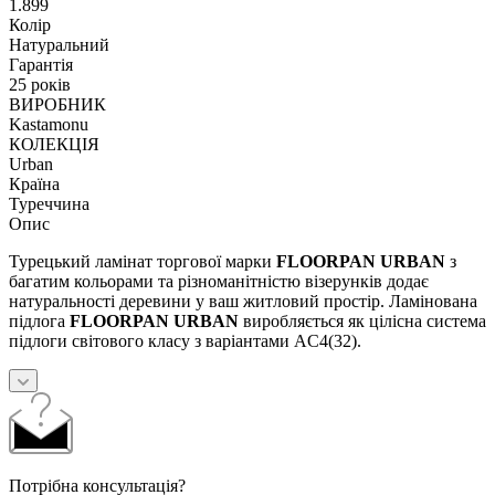
1.899
Колір
Натуральний
Гарантія
25 років
ВИРОБНИК
Kastamonu
КОЛЕКЦІЯ
Urban
Країна
Туреччина
Опис
Турецький ламінат торгової марки
FLOORPAN URBAN
з
багатим кольорами та різноманітністю візерунків додає
натуральності деревини у ваш житловий простір. Ламінована
підлога
FLOORPAN URBAN
виробляється як цілісна система
підлоги світового класу з варіантами AC4(32).
Потрібна консультація?