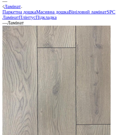
—
Ламінат
Паркетна дошка
Масивна дошка
Вініловий ламінат
SPC
Ламінат
Плінтус
Підкладка
—
Ламінат