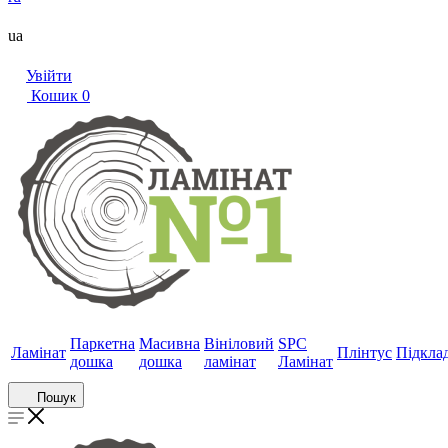
ua
Увійти
Кошик
0
Паркетна
Масивна
Вініловий
SPC
Ламінат
Плінтус
Підкла
дошка
дошка
ламінат
Ламінат
Пошук