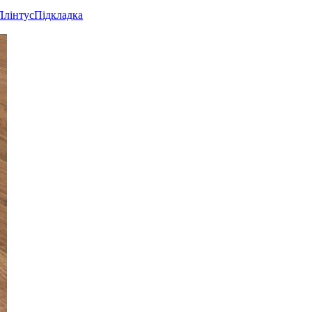
Плінтус
Підкладка