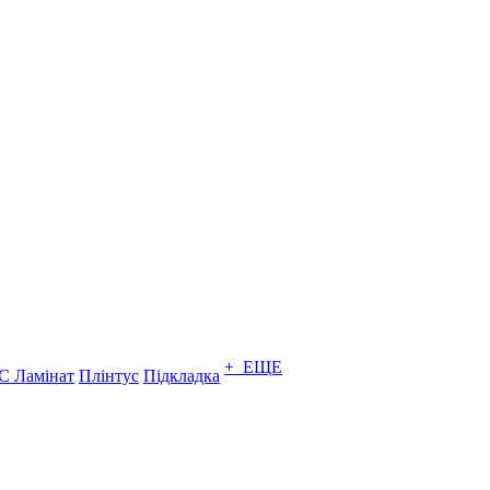
+ ЕЩЕ
C Ламінат
Плінтус
Підкладка