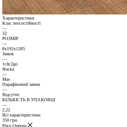
Характеристики
Клас зносостійкості
—
32
РОЗМІР
—
8x192x1285
Замок
—
1clic2go
Фаска
—
Має
Парафіновий замок
—
Відсутнє
КІЛЬКІСТЬ В УПАКОВЦІ
—
2.22
Всі характеристики
350
грн.
Price Options