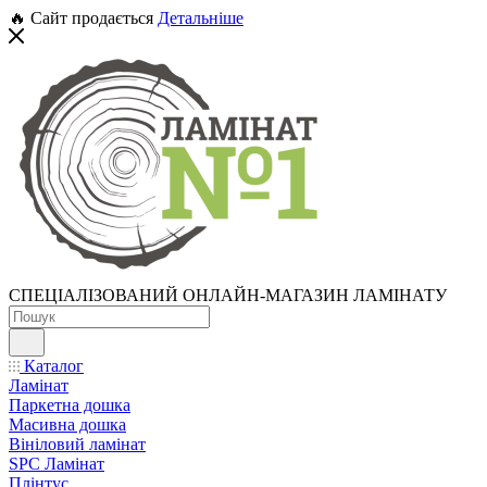
🔥 Сайт продається
Детальніше
СПЕЦІАЛІЗОВАНИЙ ОНЛАЙН-МАГАЗИН ЛАМІНАТУ
Каталог
Ламінат
Паркетна дошка
Масивна дошка
Вініловий ламінат
SPC Ламінат
Плінтус