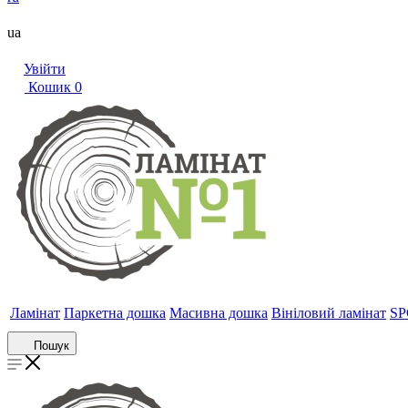
ua
Увійти
Кошик
0
Ламінат
Паркетна дошка
Масивна дошка
Вініловий ламінат
SP
Пошук