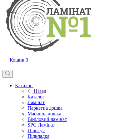
Кошик
0
Каталог
Назад
Каталог
Ламінат
Паркетна дошка
Масивна дошка
Вініловий ламінат
SPC Ламінат
Плінтус
Підкладка