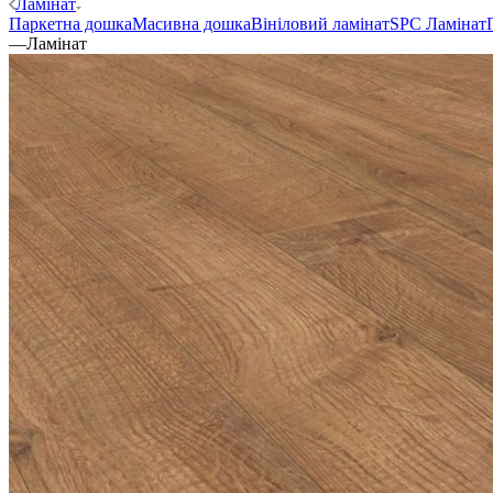
Ламінат
Паркетна дошка
Масивна дошка
Вініловий ламінат
SPC Ламінат
—
Ламінат