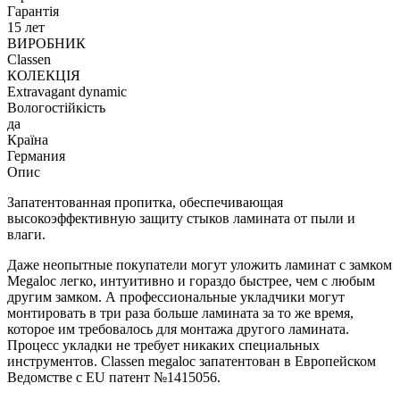
Гарантія
15 лет
ВИРОБНИК
Classen
КОЛЕКЦІЯ
Extravagant dynamic
Вологостійкість
да
Країна
Германия
Опис
Запатентованная пропитка, обеспечивающая
высокоэффективную защиту стыков ламината от пыли и
влаги.
Даже неопытные покупатели могут уложить ламинат с замком
Megaloc легко, интуитивно и гораздо быстрее, чем с любым
другим замком. А профессиональные укладчики могут
монтировать в три раза больше ламината за то же время,
которое им требовалось для монтажа другого ламината.
Процесс укладки не требует никаких специальных
инструментов. Classen megaloc запатентован в Европейском
Ведомстве с EU патент №1415056.