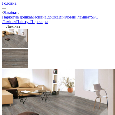
Головна
—
Ламінат
Паркетна дошка
Масивна дошка
Вініловий ламінат
SPC
Ламінат
Плінтус
Підкладка
—
Ламінат