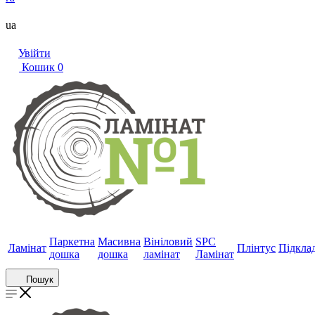
ua
Увійти
Кошик
0
Паркетна
Масивна
Вініловий
SPC
Ламінат
Плінтус
Підкла
дошка
дошка
ламінат
Ламінат
Пошук