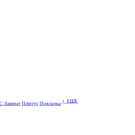
+ ЕЩЕ
C Ламінат
Плінтус
Підкладка