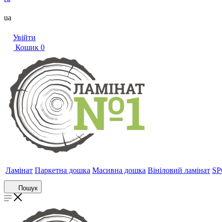
ua
Увійти
Кошик
0
Ламінат
Паркетна дошка
Масивна дошка
Вініловий ламінат
SP
Пошук