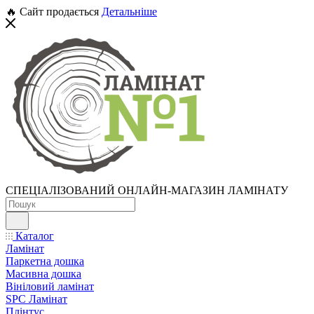
🔥 Сайт продається
Детальніше
СПЕЦІАЛІЗОВАНИЙ ОНЛАЙН-МАГАЗИН ЛАМІНАТУ
Каталог
Ламінат
Паркетна дошка
Масивна дошка
Вініловий ламінат
SPC Ламінат
Плінтус