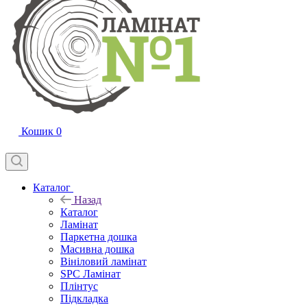
Кошик
0
Каталог
Назад
Каталог
Ламінат
Паркетна дошка
Масивна дошка
Вініловий ламінат
SPC Ламінат
Плінтус
Підкладка