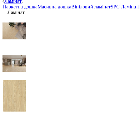
Ламінат
Паркетна дошка
Масивна дошка
Вініловий ламінат
SPC Ламінат
—
Ламінат