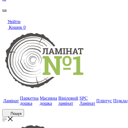
ua
Увійти
Кошик
0
Паркетна
Масивна
Вініловий
SPC
Ламінат
Плінтус
Підкла
дошка
дошка
ламінат
Ламінат
Пошук