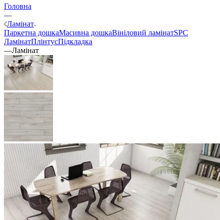
Головна
—
Ламінат
Паркетна дошка
Масивна дошка
Вініловий ламінат
SPC
Ламінат
Плінтус
Підкладка
—
Ламінат