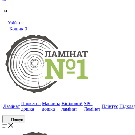
ua
Увійти
Кошик
0
Паркетна
Масивна
Вініловий
SPC
Ламінат
Плінтус
Підкла
дошка
дошка
ламінат
Ламінат
Пошук