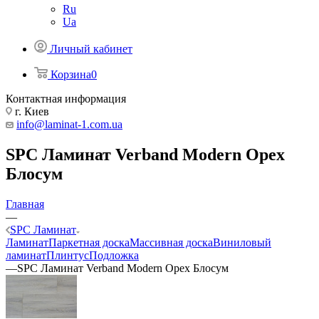
Ru
Ua
Личный кабинет
Корзина
0
Контактная информация
г. Киев
info@laminat-1.com.ua
SPC Ламинат Verband Modern Орех
Блосум
Главная
—
SPC Ламинат
Ламинат
Паркетная доска
Массивная доска
Виниловый
ламинат
Плинтус
Подложка
—
SPC Ламинат Verband Modern Орех Блосум