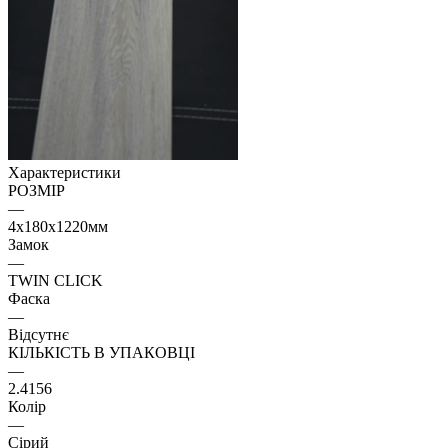
Характеристики
РОЗМІР
—
4х180х1220мм
Замок
—
TWIN CLICK
Фаска
—
Відсутнє
КІЛЬКІСТЬ В УПАКОВЦІ
—
2.4156
Колір
—
Сірий