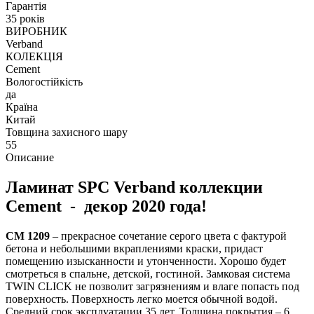
Гарантія
35 років
ВИРОБНИК
Verband
КОЛЕКЦІЯ
Cement
Вологостійкість
да
Країна
Китай
Товщина захисного шару
55
Описание
Ламинат SPC Verband коллекции
Cement - декор 2020 года!
CM 1209
– прекрасное сочетание серого цвета с фактурой
бетона и небольшими вкраплениями краски, придаст
помещению изысканности и утонченности. Хорошо будет
смотреться в спальне, детской, гостиной. Замковая система
TWIN CLICK не позволит загрязнениям и влаге попасть под
поверхность. Поверхность легко моется обычной водой.
Средний срок эксплуатации 35 лет. Толщина покрытия – 6