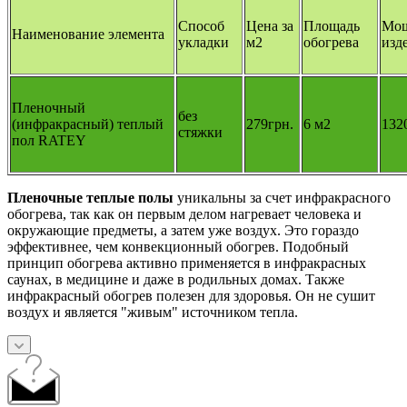
Способ
Цена за
Площадь
Мощ
Наименование элемента
укладки
м2
обогрева
изд
Пленочный
без
(инфракрасный) теплый
279грн.
6 м2
132
стяжки
пол RATEY
Пленочные теплые полы
уникальны за счет инфракрасного
обогрева, так как он первым делом нагревает человека и
окружающие предметы, а затем уже воздух. Это гораздо
эффективнее, чем конвекционный обогрев. Подобный
принцип обогрева активно применяется в инфракрасных
саунах, в медицине и даже в родильных домах. Также
инфракрасный обогрев полезен для здоровья. Он не сушит
воздух и является "живым" источником тепла.