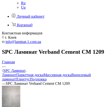
Ru
Ua
Личный кабинет
Корзина
0
Контактная информация
г. Киев
info@laminat-1.com.ua
SPC Ламинат Verband Cement CM 1209
Главная
—
SPC Ламинат
Ламинат
Паркетная доска
Массивная доска
Виниловый
ламинат
Плинтус
Подложка
—
SPC Ламинат Verband Cement CM 1209