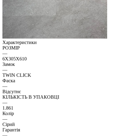
Характеристики
РОЗМІР
—
6X305X610
Замок
—
TWIN CLICK
Фаска
—
Відсутнє
КІЛЬКІСТЬ В УПАКОВЦІ
—
1.861
Колір
—
Сірий
Гарантія
—