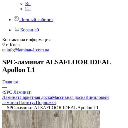
Ru
Ua
Личный кабинет
Корзина
0
Контактная информация
г. Киев
info@laminat-1.com.ua
SPC-ламинат ALSAFLOOR IDEAL
Apollon L1
Главная
—
SPC Ламинат
Ламинат
Паркетная доска
Массивная доска
Виниловый
ламинат
Плинтус
Подложка
—
SPC-ламинат ALSAFLOOR IDEAL Apollon L1