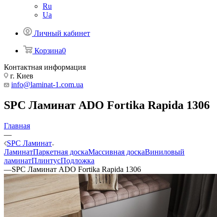
Ru
Ua
Личный кабинет
Корзина
0
Контактная информация
г. Киев
info@laminat-1.com.ua
SPC Ламинат ADO Fortika Rapida 1306
Главная
—
SPC Ламинат
Ламинат
Паркетная доска
Массивная доска
Виниловый
ламинат
Плинтус
Подложка
—
SPC Ламинат ADO Fortika Rapida 1306