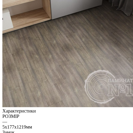
Характеристики
РОЗМІР
—
5х177х1219мм
Замок