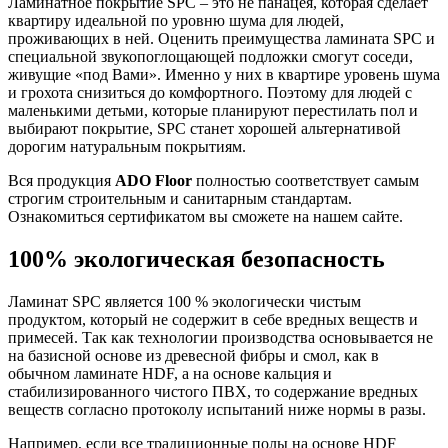
Ламинатное покрытие SPC – это не панацея, которая сделает
квартиру идеальной по уровню шума для людей,
проживающих в ней. Оценить преимущества ламината SPC и
специальной звукопоглощающей подложки смогут соседи,
живущие «под Вами». Именно у них в квартире уровень шума
и грохота снизиться до комфортного. Поэтому для людей с
маленькими детьми, которые планируют перестилать пол и
выбирают покрытие, SPC станет хорошей альтернативой
дорогим натуральным покрытиям.
Вся продукция
ADO Floor
полностью соответствует самым
строгим строительным и санитарным стандартам.
Ознакомиться сертификатом вы сможете на нашем сайте.
100% экологическая безопасность
Ламинат SPC является 100 % экологически чистым
продуктом, который не содержит в себе вредных веществ и
примесей. Так как технологии производства основывается не
на базисной основе из древесной фибры и смол, как в
обычном ламинате HDF, а на основе кальция и
стабилизированного чистого ПВХ, то содержание вредных
веществ согласно протоколу испытаний ниже нормы в разы.
Например, если все традиционные полы на основе HDF