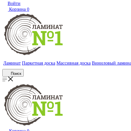
Войти
Корзина
0
Ламинат
Паркетная доска
Массивная доска
Виниловый ламин
Поиск
Корзина
0