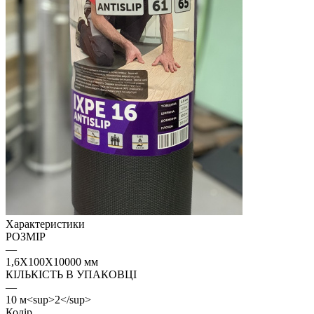
Характеристики
РОЗМІР
—
1,6Х100Х10000 мм
КІЛЬКІСТЬ В УПАКОВЦІ
—
10 м<sup>2</sup>
Колір