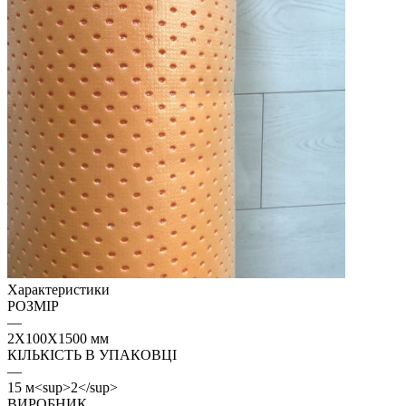
Характеристики
РОЗМІР
—
2Х100Х1500 мм
КІЛЬКІСТЬ В УПАКОВЦІ
—
15 м<sup>2</sup>
ВИРОБНИК