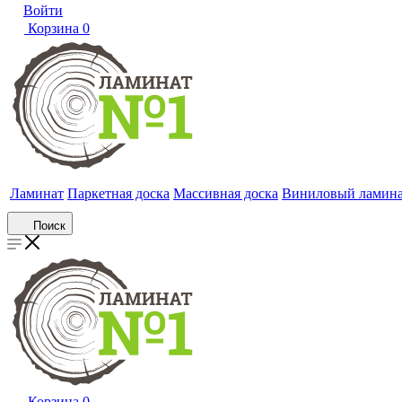
Войти
Корзина
0
Ламинат
Паркетная доска
Массивная доска
Виниловый ламин
Поиск
Корзина
0