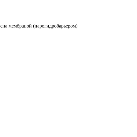
щена мембраной (парогидробарьером)