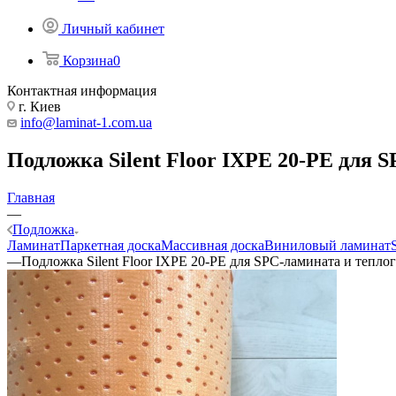
Личный кабинет
Корзина
0
Контактная информация
г. Киев
info@laminat-1.com.ua
Подложка Silent Floor IXPE 20-PE для 
Главная
—
Подложка
Ламинат
Паркетная доска
Массивная доска
Виниловый ламинат
—
Подложка Silent Floor IXPE 20-PE для SPC-ламината и тепло