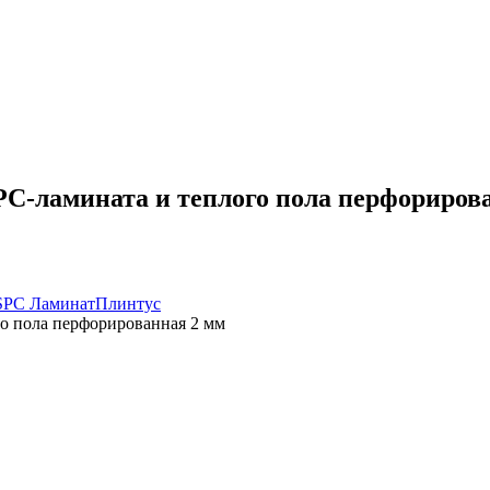
SPC-ламината и теплого пола перфориров
SPC Ламинат
Плинтус
го пола перфорированная 2 мм