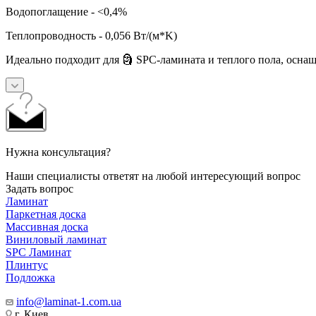
Водопоглащение - <0,4%
Теплопроводность - 0,056 Вт/(м*K)
Идеально подходит для 🗿 SPC-ламината и теплого пола, осна
Нужна консультация?
Наши специалисты ответят на любой интересующий вопрос
Задать вопрос
Ламинат
Паркетная доска
Массивная доска
Виниловый ламинат
SPC Ламинат
Плинтус
Подложка
info@laminat-1.com.ua
г. Киев