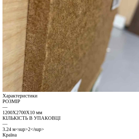
Характеристики
РОЗМІР
—
1200Х2700Х10 мм
КІЛЬКІСТЬ В УПАКОВЦІ
—
3.24 м<sup>2</sup>
Країна