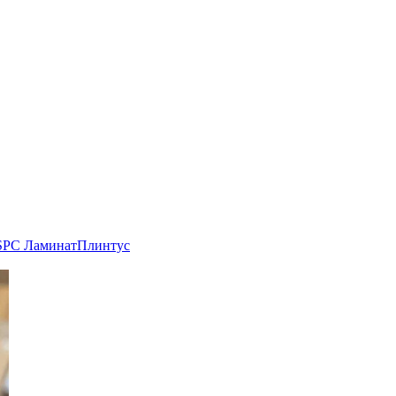
SPC Ламинат
Плинтус