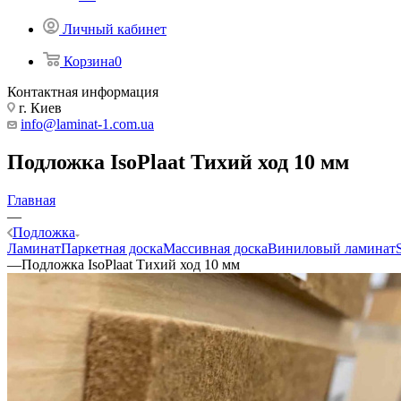
Личный кабинет
Корзина
0
Контактная информация
г. Киев
info@laminat-1.com.ua
Подложка IsoPlaat Тихий ход 10 мм
Главная
—
Подложка
Ламинат
Паркетная доска
Массивная доска
Виниловый ламинат
—
Подложка IsoPlaat Тихий ход 10 мм