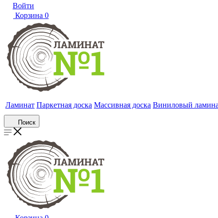
Войти
Корзина
0
Ламинат
Паркетная доска
Массивная доска
Виниловый ламин
Поиск
Корзина
0