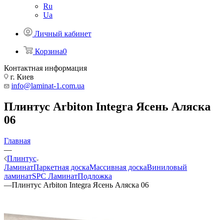
Ru
Ua
Личный кабинет
Корзина
0
Контактная информация
г. Киев
info@laminat-1.com.ua
Плинтус Arbiton Integra Ясень Аляска
06
Главная
—
Плинтус
Ламинат
Паркетная доска
Массивная доска
Виниловый
ламинат
SPC Ламинат
Подложка
—
Плинтус Arbiton Integra Ясень Аляска 06