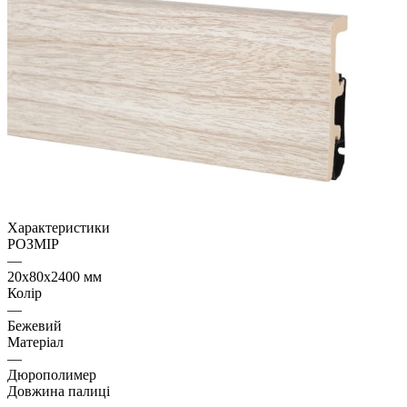
Характеристики
РОЗМІР
—
20х80x2400 мм
Колір
—
Бежевий
Матеріал
—
Дюрополимер
Довжина палиці