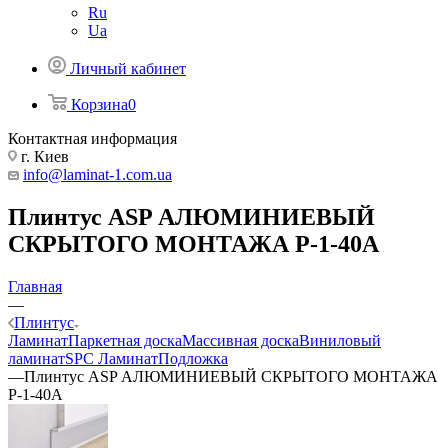
Ru
Ua
Личный кабинет
Корзина
0
Контактная информация
г. Киев
info@laminat-1.com.ua
Плинтус ASP АЛЮМИНИЕВЫЙ
СКРЫТОГО МОНТАЖА P-1-40А
Главная
—
Плинтус
Ламинат
Паркетная доска
Массивная доска
Виниловый
ламинат
SPC Ламинат
Подложка
—
Плинтус ASP АЛЮМИНИЕВЫЙ СКРЫТОГО МОНТАЖА
P-1-40А