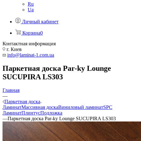
Ru
Ua
Личный кабинет
Корзина
0
Контактная информация
г. Киев
info@laminat-1.com.ua
Паркетная доска Par-ky Lounge
SUCUPIRA LS303
Главная
—
Паркетная доска
Ламинат
Массивная доска
Виниловый ламинат
SPC
Ламинат
Плинтус
Подложка
—
Паркетная доска Par-ky Lounge SUCUPIRA LS303