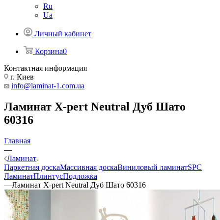
Ru
Ua
Личный кабинет
Корзина
0
Контактная информация
г. Киев
info@laminat-1.com.ua
Ламинат X-pert Neutral Дуб Шато
60316
Главная
—
Ламинат
Паркетная доска
Массивная доска
Виниловый ламинат
SPC
Ламинат
Плинтус
Подложка
—
Ламинат X-pert Neutral Дуб Шато 60316