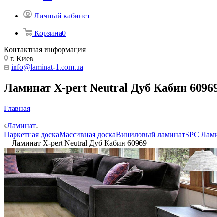
Личный кабинет
Корзина
0
Контактная информация
г. Киев
info@laminat-1.com.ua
Ламинат X-pert Neutral Дуб Кабин 6096
Главная
—
Ламинат
Паркетная доска
Массивная доска
Виниловый ламинат
SPC Лам
—
Ламинат X-pert Neutral Дуб Кабин 60969