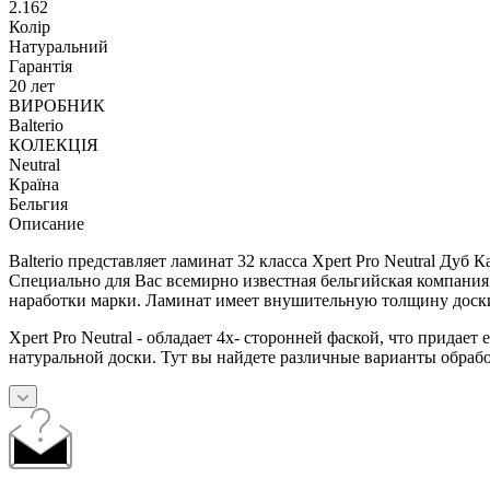
2.162
Колір
Натуральний
Гарантія
20 лет
ВИРОБНИК
Balterio
КОЛЕКЦІЯ
Neutral
Країна
Бельгия
Описание
Balterio представляет ламинат 32 класса Xpert Pro Neutral Дуб 
Специально для Вас всемирно известная бельгийская компания 
наработки марки. Ламинат имеет внушительную толщину доски 
Xpert Pro Neutral - обладает 4х- сторонней фаской, что прида
натуральной доски. Тут вы найдете различные варианты обрабо