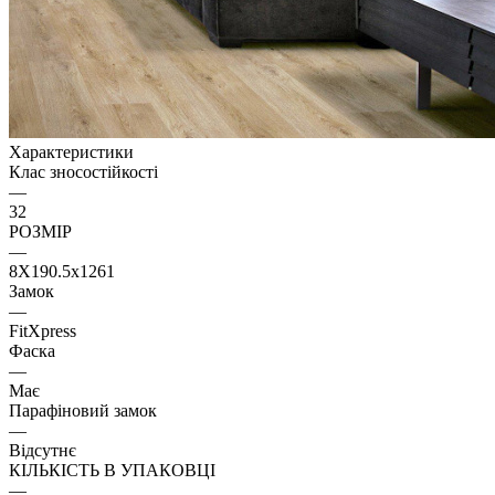
Характеристики
Клас зносостійкості
—
32
РОЗМІР
—
8X190.5x1261
Замок
—
FitXpress
Фаска
—
Має
Парафіновий замок
—
Відсутнє
КІЛЬКІСТЬ В УПАКОВЦІ
—