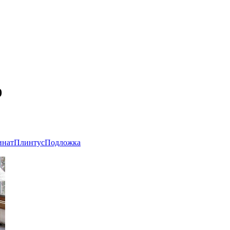
9
инат
Плинтус
Подложка