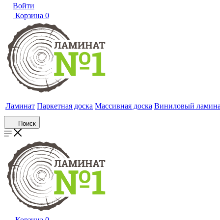
Войти
Корзина
0
Ламинат
Паркетная доска
Массивная доска
Виниловый ламин
Поиск
Корзина
0