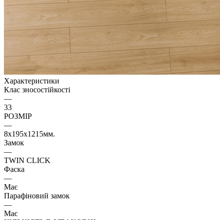
Характеристики
Клас зносостійкості
—
33
РОЗМІР
—
8х195х1215мм.
Замок
—
TWIN CLICK
Фаска
—
Має
Парафіновий замок
—
Має