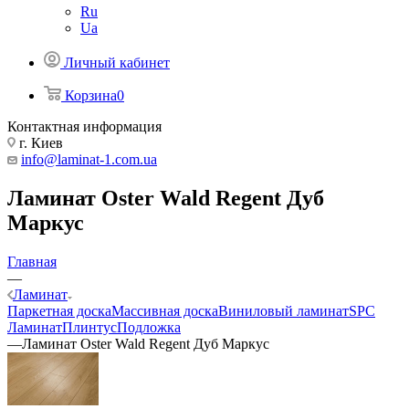
Ru
Ua
Личный кабинет
Корзина
0
Контактная информация
г. Киев
info@laminat-1.com.ua
Ламинат Oster Wald Regent Дуб
Маркус
Главная
—
Ламинат
Паркетная доска
Массивная доска
Виниловый ламинат
SPC
Ламинат
Плинтус
Подложка
—
Ламинат Oster Wald Regent Дуб Маркус