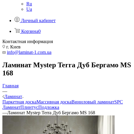
Ru
Ua
Личный кабинет
Корзина
0
Контактная информация
г. Киев
info@laminat-1.com.ua
Ламинат Mystep Terra Дуб Бергамо MS
168
Главная
—
Ламинат
Паркетная доска
Массивная доска
Виниловый ламинат
SPC
Ламинат
Плинтус
Подложка
—
Ламинат Mystep Terra Дуб Бергамо MS 168