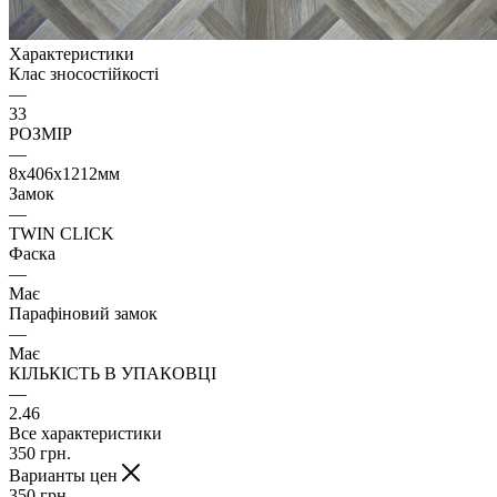
Характеристики
Клас зносостійкості
—
33
РОЗМІР
—
8х406х1212мм
Замок
—
TWIN CLICK
Фаска
—
Має
Парафіновий замок
—
Має
КІЛЬКІСТЬ В УПАКОВЦІ
—
2.46
Все характеристики
350
грн.
Варианты цен
350
грн.