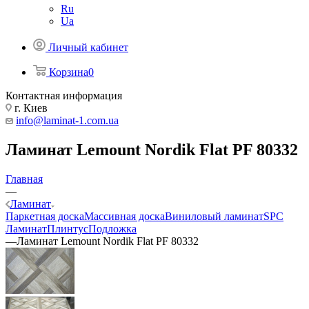
Ru
Ua
Личный кабинет
Корзина
0
Контактная информация
г. Киев
info@laminat-1.com.ua
Ламинат Lemount Nordik Flat PF 80332
Главная
—
Ламинат
Паркетная доска
Массивная доска
Виниловый ламинат
SPC
Ламинат
Плинтус
Подложка
—
Ламинат Lemount Nordik Flat PF 80332