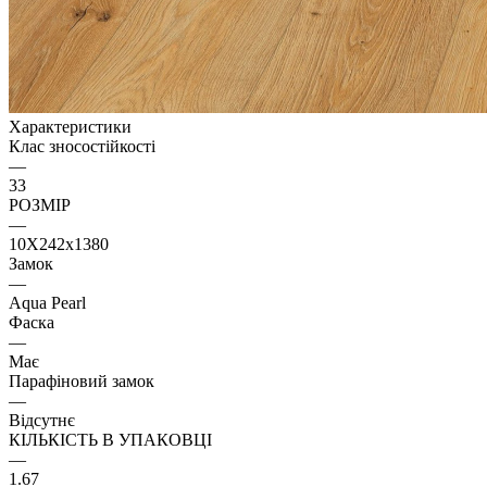
Характеристики
Клас зносостійкості
—
33
РОЗМІР
—
10X242x1380
Замок
—
Aqua Pearl
Фаска
—
Має
Парафіновий замок
—
Відсутнє
КІЛЬКІСТЬ В УПАКОВЦІ
—
1.67