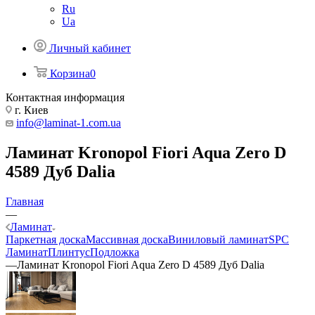
Ru
Ua
Личный кабинет
Корзина
0
Контактная информация
г. Киев
info@laminat-1.com.ua
Ламинат Kronopol Fiori Aqua Zero D
4589 Дуб Dalia
Главная
—
Ламинат
Паркетная доска
Массивная доска
Виниловый ламинат
SPC
Ламинат
Плинтус
Подложка
—
Ламинат Kronopol Fiori Aqua Zero D 4589 Дуб Dalia