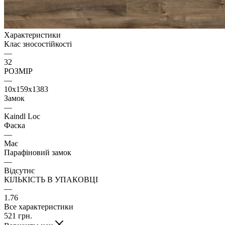
Характеристики
Клас зносостійкості
—
32
РОЗМІР
—
10x159x1383
Замок
—
Kaindl Loc
Фаска
—
Має
Парафіновий замок
—
Відсутнє
КІЛЬКІСТЬ В УПАКОВЦІ
—
1.76
Все характеристики
521
грн.