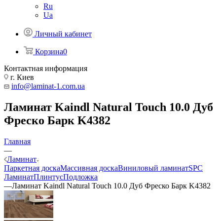
Ru
Ua
Личный кабинет
Корзина
0
Контактная информация
г. Киев
info@laminat-1.com.ua
Ламинат Kaindl Natural Touch 10.0 Дуб
Фреско Барк K4382
Главная
—
Ламинат
Паркетная доска
Массивная доска
Виниловый ламинат
SPC
Ламинат
Плинтус
Подложка
—
Ламинат Kaindl Natural Touch 10.0 Дуб Фреско Барк K4382