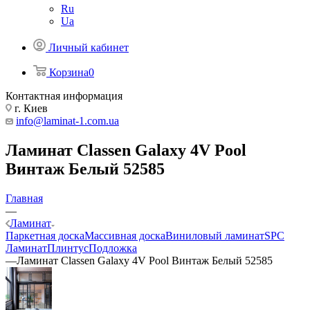
Ru
Ua
Личный кабинет
Корзина
0
Контактная информация
г. Киев
info@laminat-1.com.ua
Ламинат Classen Galaxy 4V Pool
Винтаж Белый 52585
Главная
—
Ламинат
Паркетная доска
Массивная доска
Виниловый ламинат
SPC
Ламинат
Плинтус
Подложка
—
Ламинат Classen Galaxy 4V Pool Винтаж Белый 52585