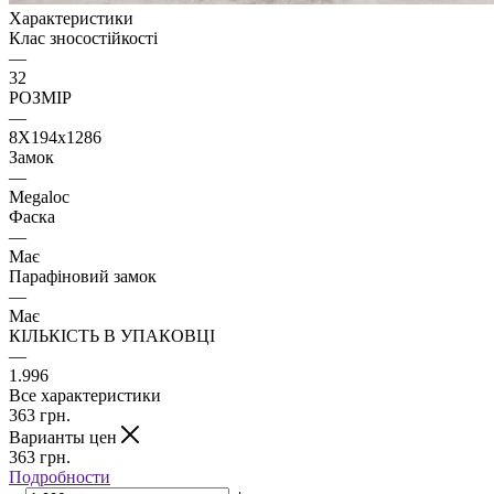
Характеристики
Клас зносостійкості
—
32
РОЗМІР
—
8X194x1286
Замок
—
Megaloc
Фаска
—
Має
Парафіновий замок
—
Має
КІЛЬКІСТЬ В УПАКОВЦІ
—
1.996
Все характеристики
363
грн.
Варианты цен
363
грн.
Подробности