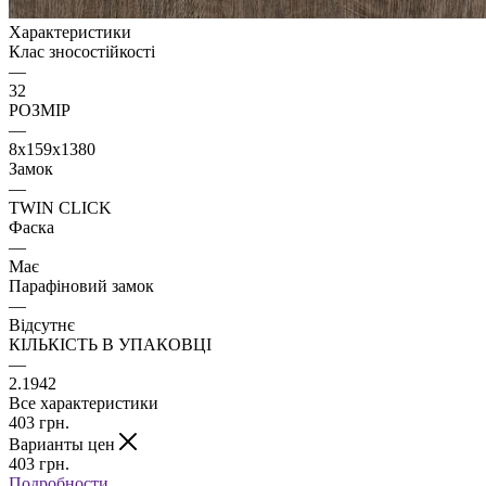
Характеристики
Клас зносостійкості
—
32
РОЗМІР
—
8x159x1380
Замок
—
TWIN CLICK
Фаска
—
Має
Парафіновий замок
—
Відсутнє
КІЛЬКІСТЬ В УПАКОВЦІ
—
2.1942
Все характеристики
403
грн.
Варианты цен
403
грн.
Подробности