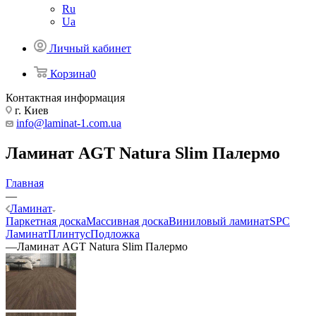
Ru
Ua
Личный кабинет
Корзина
0
Контактная информация
г. Киев
info@laminat-1.com.ua
Ламинат AGT Natura Slim Палермо
Главная
—
Ламинат
Паркетная доска
Массивная доска
Виниловый ламинат
SPC
Ламинат
Плинтус
Подложка
—
Ламинат AGT Natura Slim Палермо