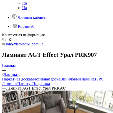
Ru
Ua
Личный кабинет
Корзина
0
Контактная информация
г. Киев
info@laminat-1.com.ua
Ламинат AGT Effect Урал PRK907
Главная
—
Ламинат
Паркетная доска
Массивная доска
Виниловый ламинат
SPC
Ламинат
Плинтус
Подложка
—
Ламинат AGT Effect Урал PRK907