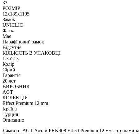
33
РОЗМІР
12x189x1195
Замок
UNICLIC
Фаска
Має
Парафіновий замок
Відсутнє
КІЛЬКІСТЬ В УПАКОВЦІ
1.35513
Колір
Сірий
Гарантія
20 лет
ВИРОБНИК
AGT
КОЛЕКЦІЯ
Effect Premium 12 mm
Країна
Турция
Описание
Ламинат AGT Алтай PRK908 Effect Premium 12 мм - это ламинат