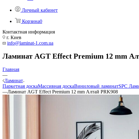
Личный кабинет
Корзина
0
Контактная информация
г. Киев
info@laminat-1.com.ua
Ламинат AGT Effect Premium 12 mm А
Главная
—
Ламинат
Паркетная доска
Массивная доска
Виниловый ламинат
SPC Лам
—
Ламинат AGT Effect Premium 12 mm Алтай PRK908